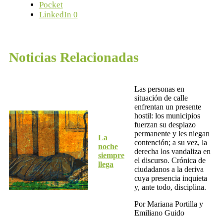
Pocket
LinkedIn
0
Noticias Relacionadas
Las personas en
situación de calle
enfrentan un presente
hostil: los municipios
fuerzan su desplazo
permanente y les niegan
La
contención; a su vez, la
noche
derecha los vandaliza en
siempre
el discurso. Crónica de
llega
ciudadanos a la deriva
cuya presencia inquieta
y, ante todo, disciplina.
Por Mariana Portilla y
Emiliano Guido