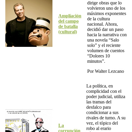
dirige obras que lo
volvieron uno de los
máximos exponentes
Ampliación
de la cultura
del campo
nacional. Ahora,
de batalla
decidió dar un paso
(cultural)
hacia la narrativa con
una novela “Salo
solo” y el reciente
volumen de cuentos
“Dolores 10
minutos”.
Por Walter Lezcano
La política, en
complicidad con el
poder judicial, utiliza
las tramas del
desfalco para
condicionar a sus
rivales de turno. A su
vez, el tópico del
La
robo al erario
corrupción