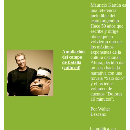
Mauricio Kartún es
una referencia
ineludible del
teatro argentino.
Hace 50 años que
escribe y dirige
obras que lo
volvieron uno de
los máximos
Ampliación
exponentes de la
del campo
cultura nacional.
de batalla
Ahora, decidió dar
(cultural)
un paso hacia la
narrativa con una
novela “Salo solo”
y el reciente
volumen de
cuentos “Dolores
10 minutos”.
Por Walter
Lezcano
La política, en