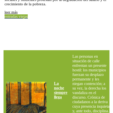
crecimiento de la pobreza.
leer más
entradas viejas
Mundo del Trabajo
Las personas en
situación de calle
enfrentan un presente
hostil: los municipios
fuerzan su desplazo
permanente y les
La
niegan contención; a
noche
su vez, la derecha los
siempre
vandaliza en el
llega
discurso. Crónica de
ciudadanos a la deriva
cuya presencia inquieta
y, ante todo, disciplina.