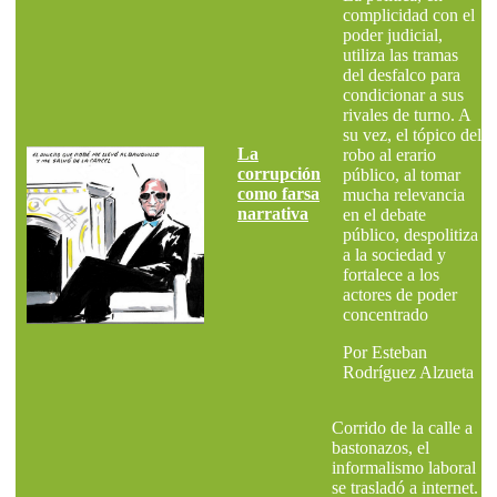
complicidad con el
poder judicial,
utiliza las tramas
del desfalco para
condicionar a sus
rivales de turno. A
su vez, el tópico del
La
robo al erario
corrupción
público, al tomar
como farsa
mucha relevancia
narrativa
en el debate
público, despolitiza
a la sociedad y
fortalece a los
actores de poder
concentrado
Por Esteban
Rodríguez Alzueta
Corrido de la calle a
bastonazos, el
informalismo laboral
se trasladó a internet.